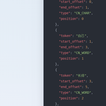
      "start_offset"
: 
0
,
      "end_offset"
: 
1
,
      "type"
: 
"CN_CHAR"
,
      "position"
: 
0
    },
    {
      "token"
: 
"自己"
,
      "start_offset"
: 
1
,
      "end_offset"
: 
3
,
      "type"
: 
"CN_WORD"
,
      "position"
: 
1
    },
    {
      "token"
: 
"长得"
,
      "start_offset"
: 
3
,
      "end_offset"
: 
5
,
      "type"
: 
"CN_WORD"
,
      "position"
: 
2
    },