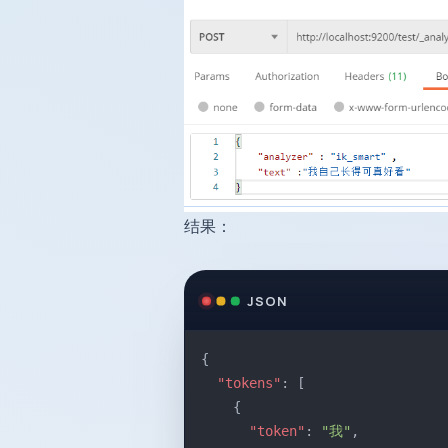
结果：
JSON
{
  "tokens"
: [
    {
      "token"
: 
"我"
,