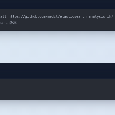
tall https://github.com/medcl/elasticsearch-analysis-ik/
earch版本