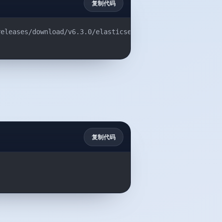
复制代码
releases/download/v6.3.0/elasticsearch-analysis-ik-6.3.0
复制代码