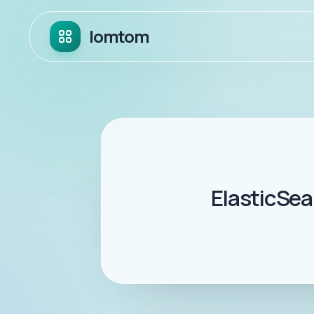
lomtom
Elastic