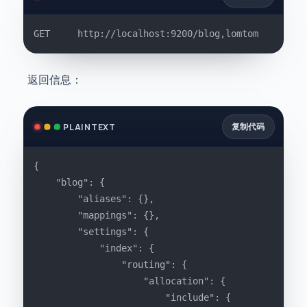
GET		http://localhost:9200/blog,lomtom
返回信息：
复制代码
PLAINTEXT
{
    "blog": {
        "aliases": {},
        "mappings": {},
        "settings": {
            "index": {
                "routing": {
                    "allocation": {
                        "include": {