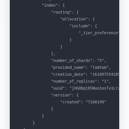
            "index": {
                "routing": {
                    "allocation": {
                        "include": {
                            "_tier_pref
                        }
                    }
                },
                "number_of_shards": "5",
                "provided_name": "lomtom",
                "creation_date": "1610975541850",
                "number_of_replicas": "1",
                "uuid": "jXGObpi8SNuo1osTu1Lrzg",
                "version": {
                    "created": "7100199"
                }
            }
        }