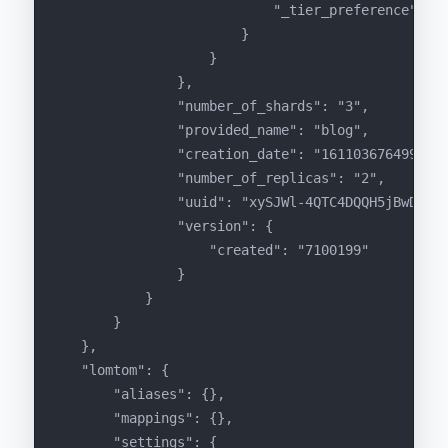
                            "_tier_pref
                        }
                    }
                },
                "number_of_shards": "3",
                "provided_name": "blog",
                "creation_date": "1611036764992",
                "number_of_replicas": "2",
                "uuid": "xySJWl-4QTC4DQQH5jBwDA",
                "version": {
                    "created": "7100199"
                }
            }
        }
    },
    "lomtom": {
        "aliases": {},
        "mappings": {},
        "settings": {