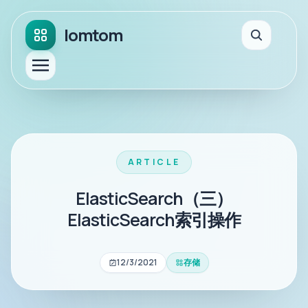
lomtom
ARTICLE
ElasticSearch（三）
ElasticSearch索引操作
12/3/2021
存储